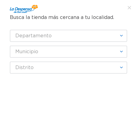
Busca la tienda más cercana a tu localidad.
¿Qué estás buscando?
Departamento
TÉRMINOS MÁS BUSCADOS
SELECCIONA TU TIENDA
1
.
cafe
Municipio
2
.
pampers
Distrito
3
.
cerveza
4
.
papel higiénico
5
.
shampoo
6
.
dove
7
.
leche
8
.
aceite
9
.
garnier