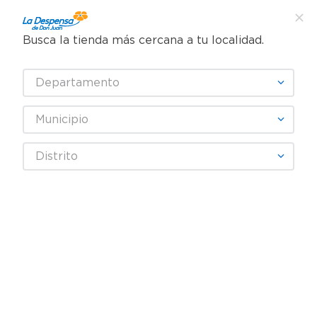
Busca la tienda más cercana a tu localidad.
¿Qué estás buscando?
Departamento
TÉRMINOS MÁS BUSCADOS
SELECCIONA TU TIENDA
1
.
cafe
Municipio
2
.
pampers
Jugos y Bebidas
Café y Te preparado
Distrito
3
.
cerveza
Café listo para beber
Café Coscafé Frasco - 200 g
4
.
papel higiénico
5
.
shampoo
6
.
dove
7
.
leche
8
.
aceite
9
.
garnier