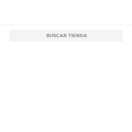
BUSCAR TIENDA
$8.19
Café Coscafé Frasco - 200 g