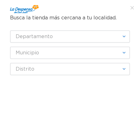
Busca la tienda más cercana a tu localidad.
¿Qué estás buscando?
Departamento
TÉRMINOS MÁS BUSCADOS
SELECCIONA TU TIENDA
1
.
cafe
Municipio
2
.
pampers
Distrito
3
.
cerveza
Fecha De Release
4
.
papel higiénico
5
.
shampoo
productos
0
6
.
dove
7
.
leche
OOPS!
8
.
aceite
9
.
garnier