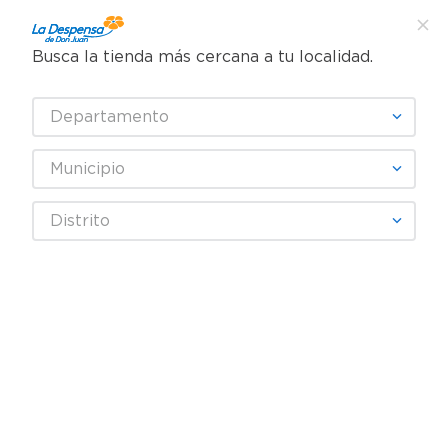
Busca la tienda más cercana a tu localidad.
¿Qué estás buscando?
Departamento
TÉRMINOS MÁS BUSCADOS
SELECCIONA TU TIENDA
1
.
cafe
Municipio
2
.
pampers
Lácteos
Leche
En Polvo
Distrito
3
.
cerveza
Bebida de Soya Delisoy Chocolate - 360 g
4
.
papel higiénico
5
.
shampoo
6
.
dove
7
.
leche
8
.
aceite
9
.
garnier