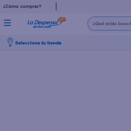
¿Cómo comprar?
¿Qué estás buscan
TÉRMINOS MÁS BUSCADO
Selecciona tu tienda
1
.
cafe
2
.
pampers
3
.
cerveza
4
.
papel higiénico
5
.
shampoo
6
.
dove
7
.
leche
8
.
aceite
9
.
garnier