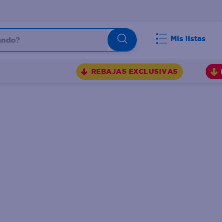
do?
Mis listas
S
REBAJAS EXCLUSIVAS