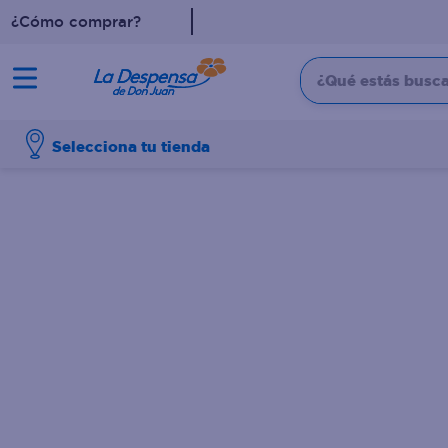
¿Cómo comprar?
¿Qué estás buscan
TÉRMINOS MÁS BUSCADO
Selecciona tu tienda
1
.
cafe
2
.
pampers
3
.
cerveza
4
.
papel higiénico
5
.
shampoo
6
.
dove
7
.
leche
8
.
aceite
9
.
garnier