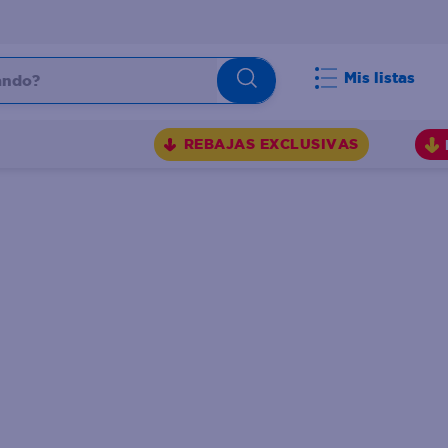
do?
Mis listas
S
REBAJAS EXCLUSIVAS