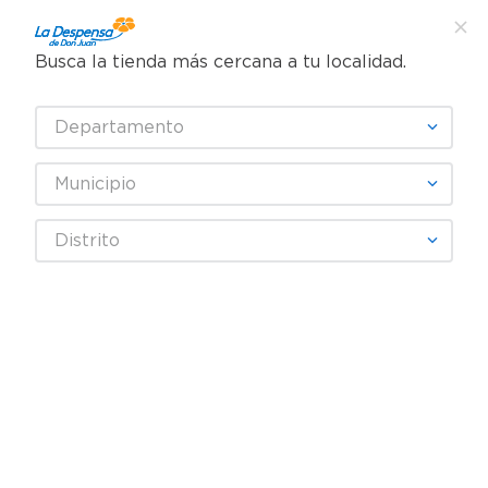
Busca la tienda más cercana a tu localidad.
¿Qué estás buscando?
Departamento
TÉRMINOS MÁS BUSCADOS
SELECCIONA TU TIENDA
1
.
cafe
Municipio
2
.
pampers
Artículos para el hogar
Ferretería
Pilas y baterías
Distrito
3
.
cerveza
Batería Duracell Alcalina Aaa - 6Unidades
4
.
papel higiénico
5
.
shampoo
6
.
dove
7
.
leche
8
.
aceite
9
.
garnier