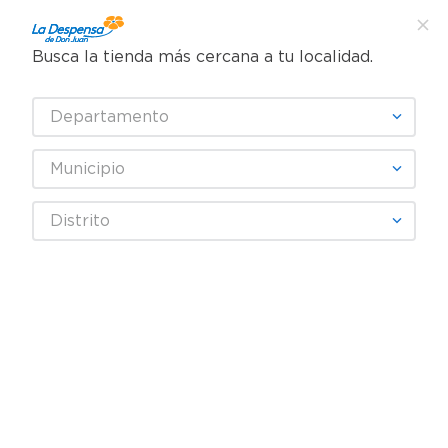
Busca la tienda más cercana a tu localidad.
¿Qué estás buscando?
Departamento
TÉRMINOS MÁS BUSCADOS
SELECCIONA TU TIENDA
1
.
cafe
Municipio
2
.
pampers
Carnes, Embutidos y Mariscos
Embutidos y Carnes Frías
Distrito
3
.
cerveza
Chorizo
Bandeja Chorizo Jye Parrillero - 454 g
4
.
papel higiénico
5
.
shampoo
6
.
dove
7
.
leche
8
.
aceite
9
.
garnier