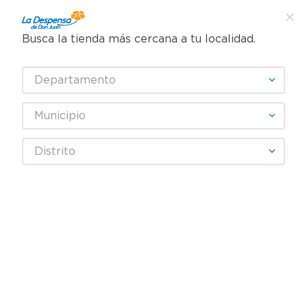
Busca la tienda más cercana a tu localidad.
¿Qué estás buscando?
Departamento
TÉRMINOS MÁS BUSCADOS
SELECCIONA TU TIENDA
1
.
cafe
Municipio
2
.
pampers
Abarrotes
Cereales y Barras
Avena y Granola
Distrito
3
.
cerveza
Hojuelas de Avena Quaker Nutremas Mosh - 900 g
4
.
papel higiénico
5
.
shampoo
6
.
dove
7
.
leche
8
.
onduladas
9
.
garnier