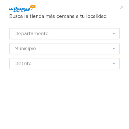
Busca la tienda más cercana a tu localidad.
¿Qué estás buscando?
Departamento
TÉRMINOS MÁS BUSCADOS
SELECCIONA TU TIENDA
1
.
cafe
Municipio
2
.
pampers
Higiene y Belleza
Cuidado del cabello
Shampoo
Distrito
3
.
cerveza
Shampoo Aussie Miracle Moist - 355 ml
4
.
papel higiénico
5
.
shampoo
6
.
dove
7
.
leche
8
.
aceite
9
.
garnier