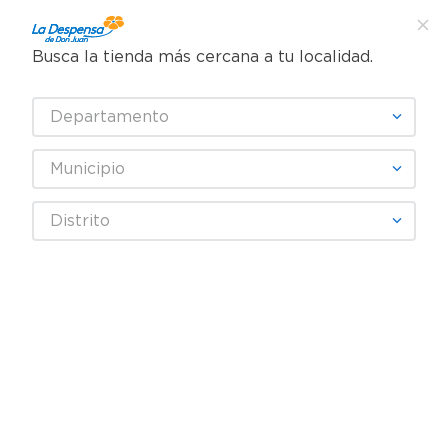
Busca la tienda más cercana a tu localidad.
¿Qué estás buscando?
Departamento
TÉRMINOS MÁS BUSCADOS
SELECCIONA TU TIENDA
1
.
cafe
Municipio
2
.
pampers
Alimentos Congelados
Comida Fácil
Distrito
3
.
cerveza
Comida Congelada
Alitas Crispy Pollo Indio - 370 g
4
.
papel higiénico
5
.
shampoo
6
.
dove
7
.
leche
8
.
aceite
9
.
garnier