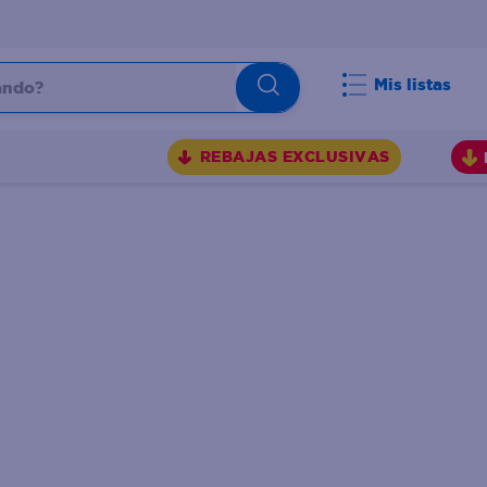
do?
Mis listas
S
REBAJAS EXCLUSIVAS