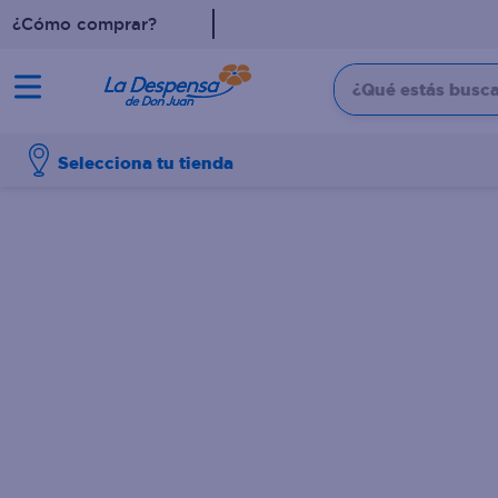
¿Cómo comprar?
¿Qué estás buscan
TÉRMINOS MÁS BUSCADO
Selecciona tu tienda
1
.
cafe
2
.
pampers
3
.
cerveza
4
.
papel higiénico
5
.
shampoo
6
.
dove
7
.
leche
8
.
aceite
9
.
garnier