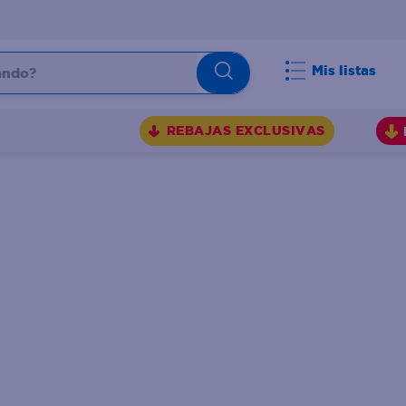
do?
Mis listas
S
REBAJAS EXCLUSIVAS