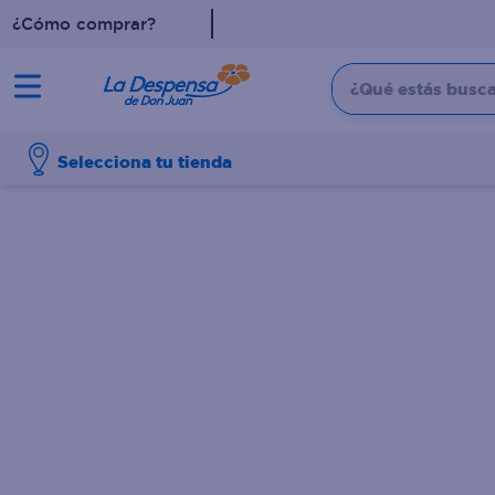
¿Cómo comprar?
¿Qué estás buscan
TÉRMINOS MÁS BUSCADO
Selecciona tu tienda
1
.
cafe
2
.
pampers
3
.
cerveza
4
.
papel higiénico
5
.
shampoo
6
.
dove
7
.
leche
8
.
aceite
9
.
garnier