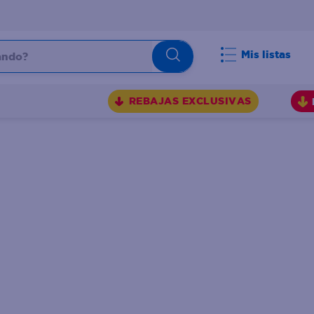
do?
Mis listas
S
REBAJAS EXCLUSIVAS