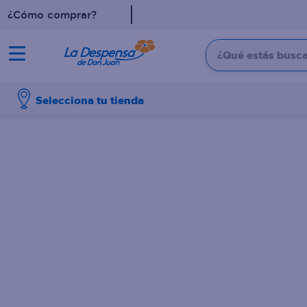
¿Cómo comprar?
¿Qué estás buscan
TÉRMINOS MÁS BUSCADO
Selecciona tu tienda
1
.
cafe
2
.
pampers
3
.
cerveza
4
.
papel higiénico
5
.
shampoo
6
.
dove
7
.
leche
8
.
aceite
9
.
garnier