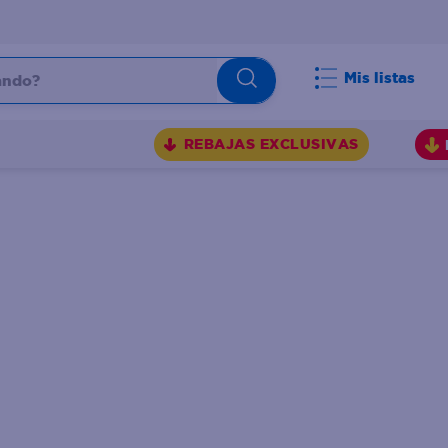
do?
Mis listas
S
REBAJAS EXCLUSIVAS