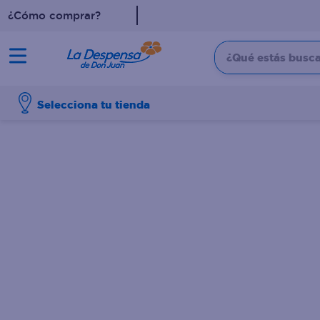
¿Cómo comprar?
¿Qué estás buscan
TÉRMINOS MÁS BUSCADO
Selecciona tu tienda
1
.
cafe
2
.
pampers
3
.
cerveza
4
.
papel higiénico
5
.
shampoo
6
.
dove
7
.
leche
8
.
onduladas
9
.
garnier