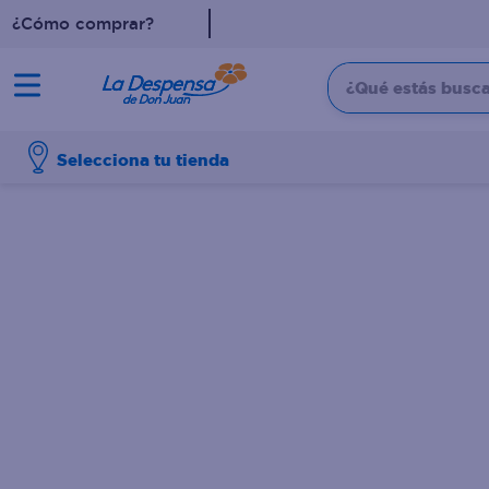
¿Cómo comprar?
¿Qué estás buscan
TÉRMINOS MÁS BUSCADO
Selecciona tu tienda
1
.
cafe
2
.
pampers
3
.
cerveza
4
.
papel higiénico
5
.
shampoo
6
.
dove
7
.
leche
8
.
aceite
9
.
garnier