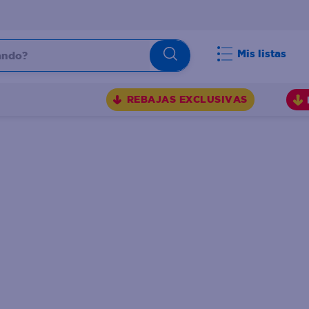
do?
Mis listas
S
REBAJAS EXCLUSIVAS