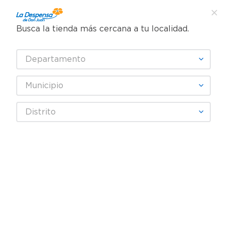
Busca la tienda más cercana a tu localidad.
¿Qué estás buscando?
Departamento
TÉRMINOS MÁS BUSCADOS
SELECCIONA TU TIENDA
1
.
cafe
Municipio
2
.
pampers
Jugos y Bebidas
Jugos y Néctares
Jugo de Frutas
Distrito
3
.
cerveza
Delipop Surtido 12pk Surtido 4260ml
4
.
papel higiénico
5
.
shampoo
6
.
dove
7
.
leche
8
.
aceite
9
.
garnier