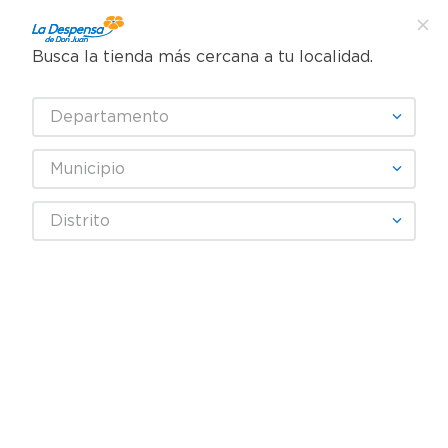
Busca la tienda más cercana a tu localidad.
¿Qué estás buscando?
Departamento
TÉRMINOS MÁS BUSCADOS
SELECCIONA TU TIENDA
1
.
cafe
Municipio
2
.
pampers
Higiene y Belleza
Cuidado del cabello
Distrito
3
.
cerveza
Shampoo Infantil
Shampoo Bob Esponja 3en1 300ml
4
.
papel higiénico
5
.
shampoo
6
.
dove
7
.
leche
8
.
aceite
9
.
garnier