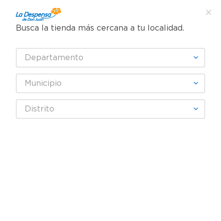
Busca la tienda más cercana a tu localidad.
¿Qué estás buscando?
Departamento
TÉRMINOS MÁS BUSCADOS
SELECCIONA TU TIENDA
1
.
cafe
Municipio
2
.
pampers
Higiene y Belleza
Cuidado del cabello
Distrito
3
.
cerveza
Shampoo Infantil
Shampoo Gelatti Barbie -300 ml
4
.
papel higiénico
5
.
shampoo
6
.
dove
7
.
leche
8
.
aceite
9
.
garnier