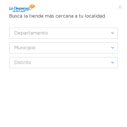
Busca la tienda más cercana a tu localidad.
¿Qué estás buscando?
Departamento
TÉRMINOS MÁS BUSCADOS
SELECCIONA TU TIENDA
1
.
cafe
Municipio
2
.
pampers
rasuradora-bic-comfort3-normal-bl-3mas-1-3
Distrito
3
.
cerveza
OOPS!
4
.
papel higiénico
5
.
shampoo
No encontramos ningún resultado
para "
rasuradora-bic-comfort3-
6
.
dove
normal-bl-3mas-1-3
"
7
.
leche
¿Qué debo hacer?
8
.
garnier
Comprueba los términos
9
.
aceite