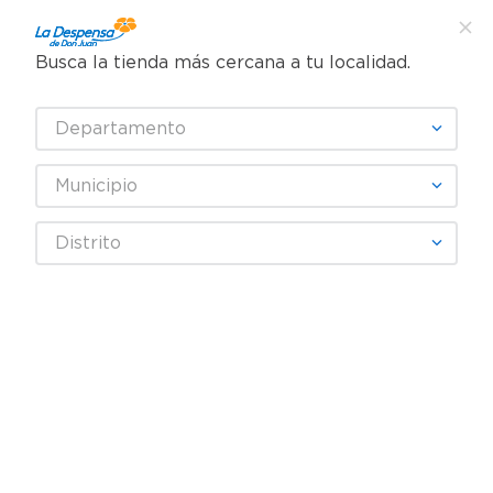
Busca la tienda más cercana a tu localidad.
¿Qué estás buscando?
Departamento
TÉRMINOS MÁS BUSCADOS
SELECCIONA TU TIENDA
1
.
cafe
Municipio
2
.
pampers
Abarrotes
Salsa, Aderezos y Vinagre
Salsa Picante
Distrito
3
.
cerveza
Salsa Cholula picante chili y ajo - 150 g
4
.
papel higiénico
5
.
shampoo
6
.
dove
7
.
leche
8
.
aceite
9
.
garnier