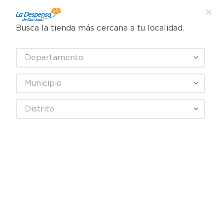
Busca la tienda más cercana a tu localidad.
¿Qué estás buscando?
Departamento
TÉRMINOS MÁS BUSCADOS
SELECCIONA TU TIENDA
1
.
cafe
Municipio
2
.
pampers
Bebes y Niños
Pañales
Pañales - Etapa 4
Distrito
3
.
cerveza
Pañales Pampers Swaddlers 360 Talla 4 10-17 kg - 56 Uds
4
.
papel higiénico
5
.
shampoo
6
.
dove
7
.
leche
8
.
aceite
9
.
garnier