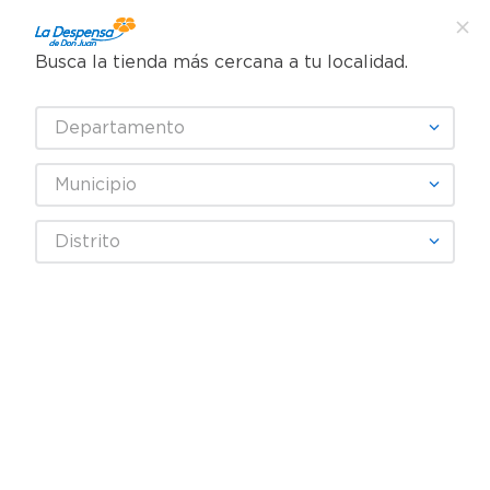
Busca la tienda más cercana a tu localidad.
¿Qué estás buscando?
Departamento
TÉRMINOS MÁS BUSCADOS
SELECCIONA TU TIENDA
1
.
cafe
Municipio
2
.
pampers
Bebes y Niños
Pañales
Pañales - Etapa 2
Distrito
3
.
cerveza
Pañales Huggies Dermacare Etapa 2/M - 58 Unidades
4
.
papel higiénico
5
.
shampoo
6
.
dove
7
.
leche
8
.
aceite
9
.
garnier