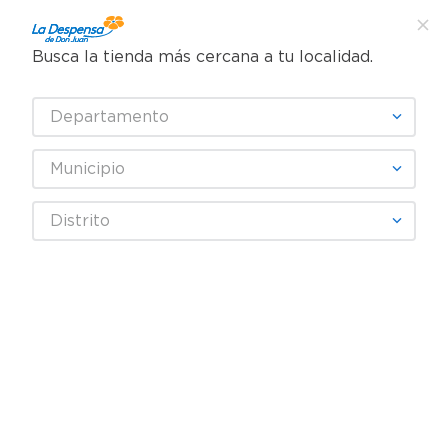
Busca la tienda más cercana a tu localidad.
¿Qué estás buscando?
Departamento
TÉRMINOS MÁS BUSCADOS
SELECCIONA TU TIENDA
1
.
cafe
Municipio
2
.
pampers
Higiene y Belleza
Cuidado Intimo
Toallas íntimas
Distrito
3
.
cerveza
Toallas Femeninas Kotex Nocturna Discreta - 48 Unidades
4
.
papel higiénico
5
.
shampoo
6
.
dove
7
.
leche
8
.
onduladas
9
.
garnier