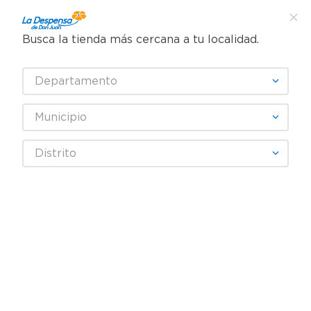
Busca la tienda más cercana a tu localidad.
¿Qué estás buscando?
Departamento
TÉRMINOS MÁS BUSCADOS
SELECCIONA TU TIENDA
1
.
cafe
Municipio
2
.
pampers
Higiene y Belleza
Cuidado del cabello
Distrito
3
.
cerveza
Crema para peinar
Pantene Cc Rizos Definidos 9 ml
4
.
papel higiénico
5
.
shampoo
6
.
dove
7
.
leche
8
.
garnier
9
.
aceite