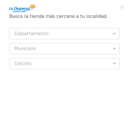
Busca la tienda más cercana a tu localidad.
¿Qué estás buscando?
Departamento
TÉRMINOS MÁS BUSCADOS
SELECCIONA TU TIENDA
1
.
cafe
Municipio
2
.
pampers
Farmacia
Dolor y Fiebre
Dolor Muscular y Articular
Distrito
3
.
cerveza
Tazarol 50mg 2ml caja 50 ampollas - Precio indicado por ampolla
4
.
papel higiénico
5
.
shampoo
6
.
dove
7
.
leche
8
.
aceite
9
.
garnier