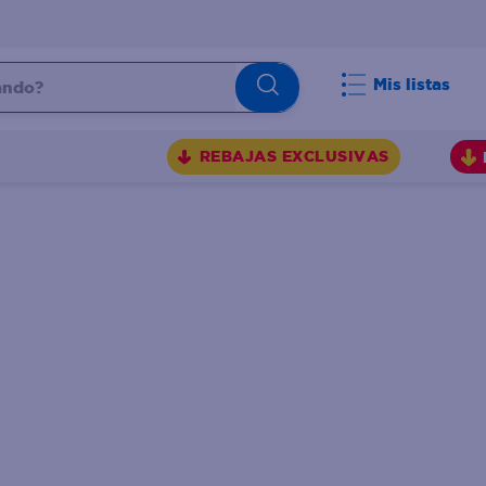
do?
Mis listas
S
REBAJAS EXCLUSIVAS