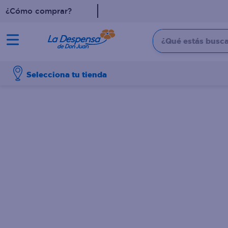
¿Cómo comprar?
¿Qué estás buscan
TÉRMINOS MÁS BUSCADO
Selecciona tu tienda
1
.
cafe
2
.
pampers
3
.
cerveza
4
.
papel higiénico
5
.
shampoo
6
.
dove
7
.
leche
8
.
aceite
9
.
garnier