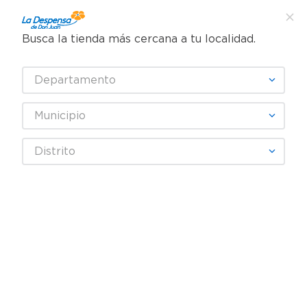
Busca la tienda más cercana a tu localidad.
¿Qué estás buscando?
Departamento
TÉRMINOS MÁS BUSCADOS
SELECCIONA TU TIENDA
1
.
cafe
Municipio
2
.
pampers
Abarrotes
Enlatados y Conservas
Atún y Pescado
Distrito
3
.
cerveza
Atún Con Vegetales En Aceite Calvo - 426 g
4
.
papel higiénico
5
.
shampoo
6
.
dove
7
.
leche
8
.
aceite
9
.
garnier