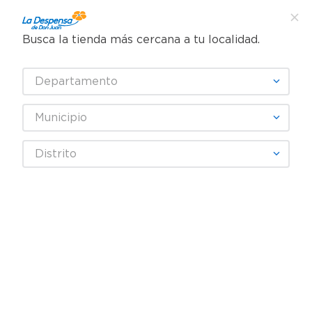
Busca la tienda más cercana a tu localidad.
¿Qué estás buscando?
Departamento
TÉRMINOS MÁS BUSCADOS
SELECCIONA TU TIENDA
1
.
cafe
Municipio
2
.
pampers
Jugos y Bebidas
Energizantes e Hidratantes
Distrito
3
.
cerveza
Hidratante
Bebida Hidratant Okf Frutas Elect 500 ml
4
.
papel higiénico
5
.
shampoo
6
.
dove
7
.
leche
8
.
aceite
9
.
garnier