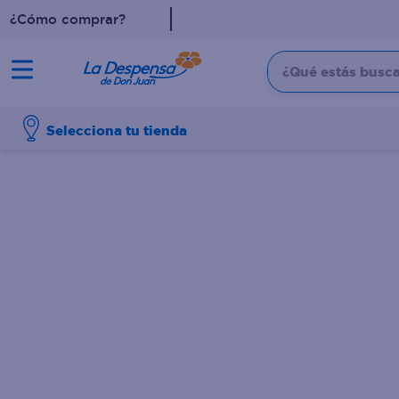
¿Cómo comprar?
¿Qué estás buscan
TÉRMINOS MÁS BUSCADO
Selecciona tu tienda
1
.
cafe
2
.
pampers
3
.
cerveza
4
.
papel higiénico
5
.
shampoo
6
.
dove
7
.
leche
8
.
aceite
9
.
garnier