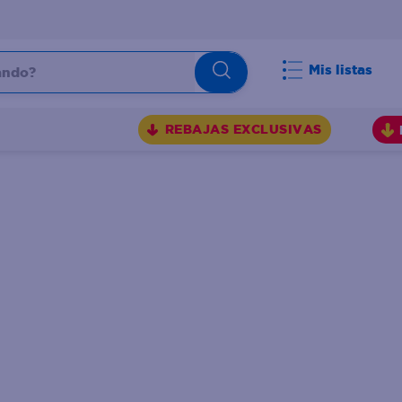
do?
Mis listas
S
REBAJAS EXCLUSIVAS