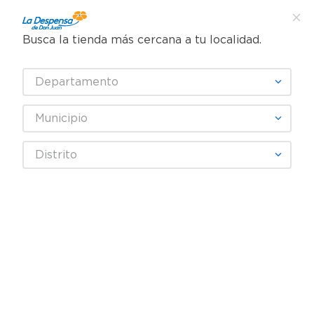
Busca la tienda más cercana a tu localidad.
¿Qué estás buscando?
Departamento
TÉRMINOS MÁS BUSCADOS
SELECCIONA TU TIENDA
1
.
cafe
Municipio
2
.
pampers
Carnes, Embutidos y Mariscos
Embutidos y Carnes Frías
Distrito
3
.
cerveza
Jamón y Mortadela
Jamón Fud Pechuga Pavo Virginia - 250 g
4
.
papel higiénico
5
.
shampoo
6
.
dove
7
.
leche
8
.
aceite
9
.
garnier