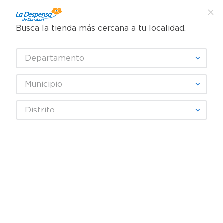
Busca la tienda más cercana a tu localidad.
¿Qué estás buscando?
Departamento
TÉRMINOS MÁS BUSCADOS
SELECCIONA TU TIENDA
1
.
cafe
Municipio
2
.
pampers
Limpieza
Detergente
Detergente líquido
Distrito
3
.
cerveza
Detergente Líquido Más Color Ropa Oscura - 1.83 L
4
.
papel higiénico
5
.
shampoo
6
.
dove
7
.
leche
8
.
onduladas
9
.
garnier