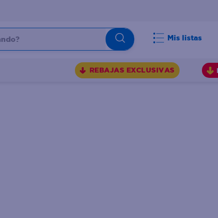
do?
Mis listas
S
REBAJAS EXCLUSIVAS