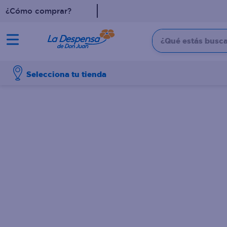
¿Cómo comprar?
¿Qué estás buscan
TÉRMINOS MÁS BUSCADO
Selecciona tu tienda
1
.
cafe
2
.
pampers
3
.
cerveza
4
.
papel higiénico
5
.
shampoo
6
.
dove
7
.
leche
8
.
aceite
9
.
garnier