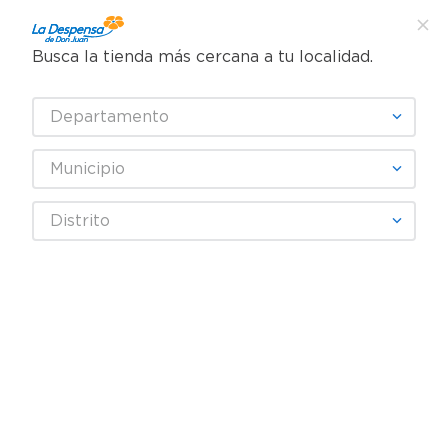
Busca la tienda más cercana a tu localidad.
¿Qué estás buscando?
Departamento
TÉRMINOS MÁS BUSCADOS
SELECCIONA TU TIENDA
1
.
cafe
Municipio
2
.
pampers
Abarrotes
Enlatados y Conservas
Atún y Pescado
Distrito
3
.
cerveza
Atún Pacífico Azul trocitos en agua 2 Pack - 280 g
4
.
papel higiénico
5
.
shampoo
6
.
dove
7
.
leche
8
.
aceite
9
.
garnier