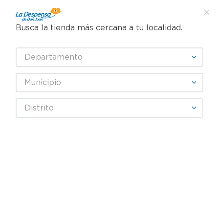
Busca la tienda más cercana a tu localidad.
¿Qué estás buscando?
Departamento
TÉRMINOS MÁS BUSCADOS
SELECCIONA TU TIENDA
1
.
cafe
Municipio
2
.
pampers
Higiene y Belleza
Cuidado del cabello
Shampoo
Distrito
3
.
cerveza
Shampoo Herbal Essences Pelo Largo Granada Proteína Vegana -
400 ml
4
.
papel higiénico
5
.
shampoo
Rebaja exclusiva en línea
6
.
dove
7
.
leche
8
.
aceite
9
.
garnier