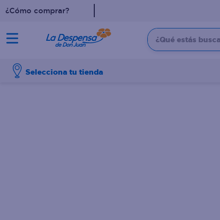
¿Cómo comprar?
¿Qué estás buscan
TÉRMINOS MÁS BUSCADO
Selecciona tu tienda
1
.
cafe
2
.
pampers
3
.
cerveza
4
.
papel higiénico
5
.
shampoo
6
.
dove
7
.
leche
8
.
aceite
9
.
garnier