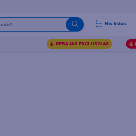
do?
Mis listas
S
REBAJAS EXCLUSIVAS