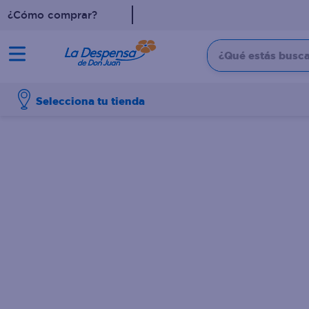
¿Cómo comprar?
¿Qué estás buscan
TÉRMINOS MÁS BUSCADO
Selecciona tu tienda
1
.
cafe
2
.
pampers
3
.
cerveza
4
.
papel higiénico
5
.
shampoo
6
.
dove
7
.
leche
8
.
aceite
9
.
garnier