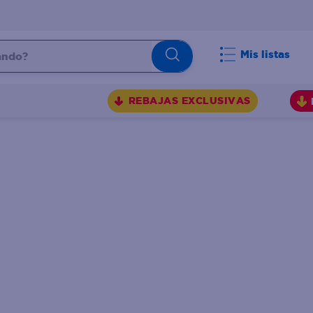
do?
Mis listas
S
REBAJAS EXCLUSIVAS