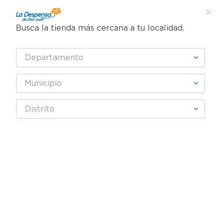
Descripción
Características
Busca la tienda más cercana a tu localidad.
Yogurt Gaymonts Mix Melocotón - 125 g Este producto 
Departamento
de la categoría de lácteos es una opción de excelente 
calidad, ideal para quienes buscan incorporar frescura, 
Municipio
gran sabor y nutrientes esenciales en la alimentación 
diaria de toda la familia. Su cuidadoso proceso de 
selección y cadena de frío garantizan una textura ideal y 
Distrito
una consistencia óptima, convirtiéndose en el 
ingrediente perfecto para enriquecer tus recetas.