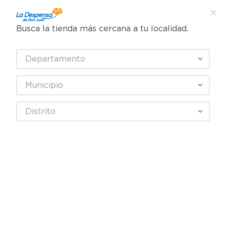
Busca la tienda más cercana a tu localidad.
¿Qué estás buscando?
Departamento
TÉRMINOS MÁS BUSCADOS
SELECCIONA TU TIENDA
1
.
cafe
Municipio
2
.
pampers
Abarrotes
Snacks y Fruta Seca
Nueces y Almendras
Distrito
3
.
cerveza
Nueces Cashitas mezclas mixtas - 85 g
4
.
papel higiénico
5
.
shampoo
6
.
dove
7
.
leche
8
.
garnier
9
.
aceite