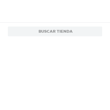
BUSCAR TIENDA
$1.24
Nueces Cashitas mezclas mixtas - 85 g