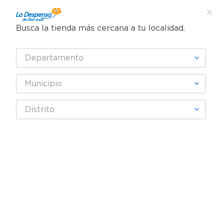
Busca la tienda más cercana a tu localidad.
¿Qué estás buscando?
Departamento
TÉRMINOS MÁS BUSCADOS
SELECCIONA TU TIENDA
1
.
cafe
Municipio
2
.
pampers
Higiene y Belleza
Cuidado Intimo
Toallas íntimas
Distrito
3
.
cerveza
Protectores Tena For Men - 12 Uds
4
.
papel higiénico
5
.
shampoo
6
.
dove
7
.
leche
8
.
aceite
9
.
garnier