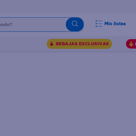
do?
Mis listas
S
REBAJAS EXCLUSIVAS