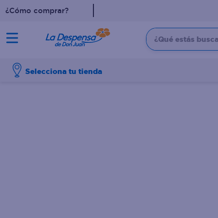
¿Cómo comprar?
¿Qué estás buscan
TÉRMINOS MÁS BUSCADO
Selecciona tu tienda
1
.
cafe
2
.
pampers
3
.
cerveza
4
.
papel higiénico
5
.
shampoo
6
.
dove
7
.
leche
8
.
aceite
9
.
garnier