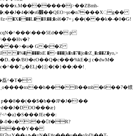
?���x.M�������j>��ZBmh-
;�oìۊ=7�6��(� ��k�-�0�G!
 cqN�^���\���5Ed�� p
\���Hv�?
�� ��>�u� G�t�Z
 �D..��/BƟ�eO��Q�c���%kE�;j c�dwM�
}��;��!ٖ
1˯o����nx��h���
B��mb�6��7�䗱
 p��8��(��$�h��JP�J�!��
>d��J�DOO���æ}
a}�S���JEe��:
�-0�z�1��򛔟f�R?
 �i���Y��
h+Y��+ԡ�=N�E#o���u��qJoD\��T-