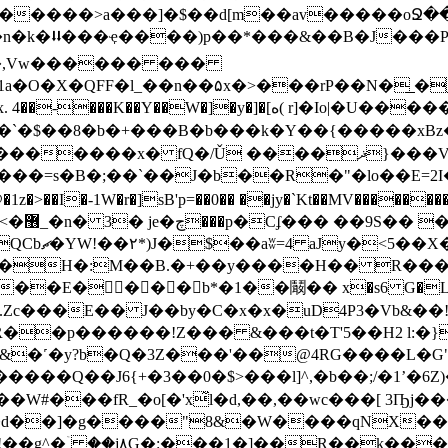
�����>a���]�$��d[m��av�����oՋ��J
�+�n�k�⮇���ҿ����)͏p��*���&��B�J���
q��,Vw������ ���
�1a�O�X�QFF�l_��n��۵x�>���rP��N�͟ 
��`�$��8�b�+���B�b���k�Y��{�����xBz
 ����ޛ߲}���VC���ӏ����o�%���>=>t�!
���=s�B�;��`��J�b��R�"�lo��E=2I
>��I�-1W�r�]sB'p=��0�� ��jy�`Kt��MV�����
(:bz=�
�/еk�V�1
$�H�:M��B.�+��y����H�� R�
�E�𜉀��� b*�1��鬫�� x�s6 G�L�z!
�ϸ.Zc���E�� J��by�C�x�x�uD4P3�Vb&��
������!Z��� &���t�T'5��H2 l:�}��9�E���ݔ��
Ƭ&�˹�y?b�Q�3Z���'��@
4RG����L�G
�W#���fR_�o[�'x̃l�d,��,��wc���[ 3Ҧj
](_�d��]�g����"8&�W����qNX��
R��k���M��&顾