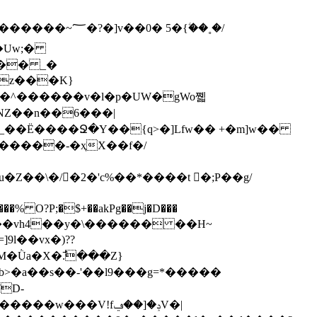
�Uw;�
�� _�
5z���K}
�NZ��n��6���|
�����-�ҳX��f�/
O?P;�$+��akPg��j�D���
��vh4��y�\������ ��H~
�Ǜa�X�߯.���Z}
b>�a��s��-'��l9���g=*�����
��V!fݚ�[��ݠV�|