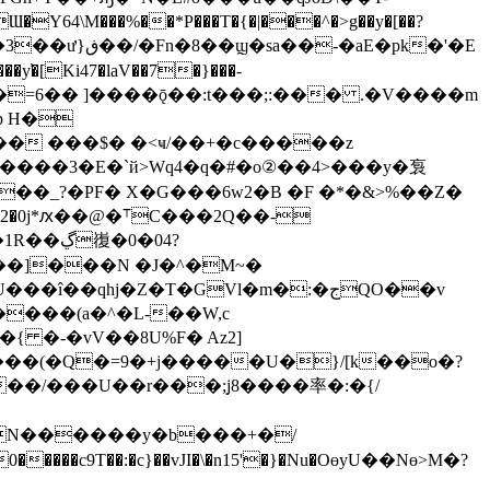
E�pk�'�E
���=6�� ]����ǭ��:t���;:��� .�V����m
p H�
�����3�E�`й>Wq4�q�#�o②��4>���y�袌
nږ�H���ފ��K��)��I|����H��_?�PF� X�G��
�6w2�B �F �*�&>%��Z�
�/���U��r���݂;j8����率�:�{/
9T��:�c}��vJI�\�n15'�}�Nu�OөyU��Nө>M�?