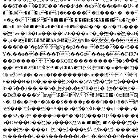
��6T��|�E9U��`�r�d^d� �ub6��t�#<�U؝ �:m��=N5,�-L�s#���2՘E��L��2a �ܴ��)bƜ�Y64\M���%��*P���T�{�|���^�>g��y�[��?
��d#~���h.��Ӆ�6���� �H���~�=���^A�^�U��5 "�
.v�ع�q��$��������ˎ�[����c�5�X�����to�ح7�� �j���=a~��hAu NW�ck�h��k'��[���q����y̕�[Ki47�laV��7�}���-
��cx�=�b�����w����`~��%Ё�@�?�J�>(�
�"we�L$�Lu��/��5ZE���m#�_��x��aJ
�ڥ�u��NB�&���hA:M��2yv�љ���<��zX�>&��C�`��4�N�N N����� ���$� �<ҹ/��+�c�����z
���[��`�pMgNɡ�p3��#_ �55���>5��
��D������KQ0Z���������ڵ���ڏ��z��-޴�<��1��G� ߾=bV��\��4�FG�����"�2�0j*ԕ��@�⸆C���2Q��-
�֣�O��L�1C9�0yĽ��A�b8}��צ�:u�%�l◳�j�z�s�܊�X!�c�����w� ��vBӋ\�h'D��q��rZ�1R��ڲ㠅�0�04?
ƢmeѮ@^ql�n�vm.�f������i�vm��B+^.#[�^A�|ؽ~ȸ�`�o�*�4�L�6{�P�5>���]���
E�)��H�{E�]����S�K�@W̔ڌ�\Ҏn����cJ������h�M'` ধ� �6�1 �\� }�lK|O�`���U���î��qhj�Z�T�GVl�m�:�جQO��v
8>�5��}��;��h�_bj�.�7R� �1�ʸ�c�+����]/Vo�#��Of���ݟ�[�
�DcȐ����b mגg \R��V/`�'J#�LE��+0x:�6�5|�8���[>�^vƍE��X:N �Ðb����Cu��@ȍ�{$�՞z}�׋7��{ �-�vV��8U%F� Az2]
<�.:Q�a�@�^�٥k��S����p���^i��i+6�Nk%]"j� i�#��z}s��V<��C�3T^���OMUU�����(�Q�=9�+j�����U�}/[k��o�?
5�4�`o���^A�(�p��Ds��qL<��:y�
��52y�>����<\��*�`�QÇ���O]��k� �
u�DW��O���џ���ZW�q����:��Λ���'���x�޴z������!"���3����x�^�eN������y
���z�r���L=`�.���Ǡ.6s�~���\�p�x`
էy�����U��S������L�<1�:�9?��/?��r