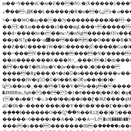
m��=S���sU�m�Z���N}:�|X�����}���W�r};l�
�ۿ��<Ԫ��L�����j�R�n��{ڽv�.n��������}�����ߟ~���:�D�Z7؅~������ؽ�}�����5�?�]v��0� 5�{ۧ��˳�/
Ϟ�=��WO�ay����?y���������l��>�s
��֗C�Xm�����z3���ӫqL���=�����
��d>����hv�r��tw:?]�nNg�����f3?x�
��p�N7g���~α߼�������O��'��R�X�1�����f�l3���=yzZ����b�؝<�w�:ku:;��^������v�l�p�UW�gWo쪫
��Z��U����}W��U�����jŮ����֧�Gu�l�[�Z
��=���V�����������N�'�����>����ߺ?��~~�[����>��_?^l~O3�o�U�塚_��Ë����Ջ�Y��
��nb����/���K���N>_.���O�2�ǳ���w
�'�z��T�8Uézu�V�jw��m��.|�]����
�����Rg���;�ߤ�d��n��������w���l;���rJ�+����������'��Vu�f�}D��_u�Z��\�/�2�'c%��*����t �;P��g/
�����[W�qً��9��K�Ԟ\u��r�|�]�/
կx��no�_��:��T��V�w��p������D��_u�
�ԀMBRm߸Sp6�i��� 5�1�8����j��Ƶ�[
{�'�a��T=�:ۓIr��f��p��d��Ƹ�J6Z����qM�cĽh'��^|�x�����p�� �",6�?�q{�eMz$ў��'�n=]9l��vx�)??
aU�Hk�~����'���(��Y��ף��'���Ӷ��n�
�ި���f������O��Կ͖7��N��R}2[��]�7j���QN
�����<6����z��A��`z��AޟL/�x9[����b����O�~~�� ��a������z�~��m����T]� �|l.��\m֫á��?]mf7D-
���r�y���5�������0S�ަ�����z�����l