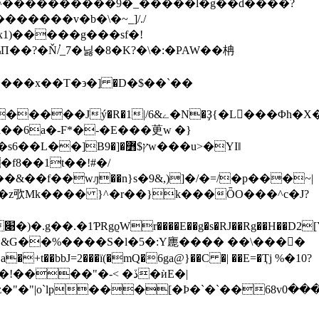
1)�����g���sf�!
a��6a�-F*�-�E���茰w �}
f8��1t��!#�/
�f��wԓ��n}s�9&,)]�/�=/�p���~|
ӥ�z㰤Mk���� }^�r��}k���ȪO���^c�J?
��"�-< �ڏ�ѝE�|
ژ�sK�B�%�G1��%'��E�{A3��q��"�'�s�k����ֲ2����