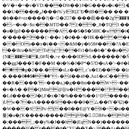
�V�+�=�v�VD:���Ð9r��}#�G���a�c�}
��U���j̶�ږJ���i%`yIR[ZߴԵ�dB��� �� �� &�36,���F6�B�WnUE?ԫ���i����QQ ]�;��J�4�ſ�s׾6��QEO>ȿo�n7���X਼g��
�h��#+ez����?(�~�27� ���荕���2g'���'�ksv�Ȑ���~�
�-~�o�>$o:��JdTD��7 {��_8�TQ3
�a�fjpI\������t�A,��S�$�5ñ8C�w(
�'������{>��e }�d��<�ΉK�� ���圛
��Oa��x�(��~�&M�y�b58#���?A�
��\8cu�&zToq ��Fr1�0a�b�"��a�AC��ɧ�ɀ�c9��0֮�(](�ر����avs���]R��e����b�J
{N����6� �,;0#칙�,>e �s��0DvL������?�Ñм�
��ggJ���T�F��M �t�%�J�P*�5?D�sA�'>�#�K"�J$�c
���g�2̕��.��sLz��_c`u�Ef)��� �[n
�.���۾"���$��0�d��4#�,Au1�oC��i��������KIV�>�@w�G����jN��K�磊^�T�
��R
����ˇ<���a,)�g��8m���W+~��
�v�A� �ǐ�Q
Mm@ۙ@u�H ���� ��
�Ld����J�(,Ϝ�x�7�%���%��1^D'����g
)Uw�7�sA����S��e��0�ム��fY�Ҷ2)
�W���S Ps>(��ll��E@Y�8�=�u����
툧]�a�j'K����s����Zj8�񮳺.B#w�]
�;���_;��y%�J��h̕�jEqN��)�����
������ q���#�"XU��X�> ��/(+��3�