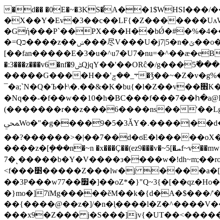
�d�� �0E�~�3KS�֡A��1$WHSI���
�X��Y�Ev�3��c��LF{�Z�������UʌW
�Gή���P`��PX���H��bǾ�#�%�4��
�=Qכ����z��ݾ���尽V���U�j7|5�n�ݶ��o���ճۻ���>t����fv{����+�o� ���)
[��fan�����E�3�u�^u7�U7�nu=�^��ӕ�eB��_f
�:3���z���v6�nf�ݰ9QjqY��'��ORĉ�/g���5߬���f�r�R�>zW�h{3[.��.�.����|3 +5[]��n�ɗ������������nd-~½�Z�~��vd��O�/
�����G����H��'܋_��ݘ�ǯ��~�Z�v�g%����|�tyquyYʋ`ܕK��_䫐���/
¯�a;`N�Q�Ъ�Ͱ\�.��&�K�bu{�l�Z��v��׮K�ߴ����5U�68'j�B5�Nv׋mW�����@S���� [�Zo����l��&?���gc�8��כ/��åP�fX]���n�[�
�Νq��-�f��w��10�h�BC���f���7��հ�a@L�]8nJ�^�f�հy�[��rx
(�������r��z���6����ns��'��Lg�>n_��5跳
ﶋWo�"�g����9�5�3ǍY�.����|��d����6_� ���|��y���ǵ���| ��l�W����d���lf���%�f��O�w�U�ց���ͰY�?�
��?������>�|��7��d�ϭE�l�����oX�v��O�
����z�[ܾ���n�~n �x���Ç��(ez9���v�~5[�ܚf~v��mw뛏
7�˻�����b�Y�V����з����w�!dh~m;��ro"���h�rx�+���V�,V��l����b
<f���׵�����Z���lw�j ����a�[oD~������m�ڭt�dq9�v��Ű������������������ �����v��[�~;�|
��3P���w77��׿�]��oZ*�}"Q~3{�[��qz�Ho� sXޒ�j~{���֯��fq9lO�Tt Ա�tZ�c�����Q��o�AmE�V� �G���un����滶ּ
�}mo�]7ïMg�����ěM��k�{d�A�$���/'���W����n�ٽ�:�\�_.��n�rR��&��~�a])>��R�]ݭ����{��ʌ^�
��{����@��z�]/�n�l֛����l�Z�^����V�
���x9̶�Z��� j�S���]jv{�UT��<���