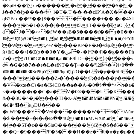
�8piH��\xa�������u
�����S��=~
J��7�[p����^_l�T�.T'�� ��z0P`A�X����]�BS��صQ�j o^ �=G�92^d��q��esh�~.4���q�\���d}��y
qB2B{q��\*��}$��5�����+�� �a�
����b�1�X��]�� 45\1T����͆i aO } �.Z��nm����Zھ��.�Ћ%D���0��Af~�Q`__
d�J��>>�f'W��sB�5����f��ӡ�0�����zc}y
�6^�)�@O�*���{ @ �h�J�J�������_�r�)�)^
�Wx�Əc;,^eZ����KP�E�J�v$p3��^
ѝ+&C��<[�Z(o��0�Y�ޣ�ڛ�l*P�4]��g���Ph�+?(�����V��uϠ;��b����4 ��Ce��;ɇx�_�F����7/��r= �?
7а�a7U`��G��c�����,al��5E9߅D=��c(����v ��Zv�"�m!��/g��C�B�q���RU����]�k Qvqv�Ϭ��cW\�p��1��j¢U,�-
c�G�f�7��r�L�sfNT��Ţ~���"l29�ړ��-��0>4��o�|w���a���߷��:L;D?JLG�P�= .H��ES�f��^��"�0d)�⏚�A�F Ug����"��}
�0���l�����3�SrP�pY���/lqc�)կ2O��L5�p��5
���"o�����Z\�`����F;�d���y���Ѱ���(�ʆ�5B�)��Xך�m/}�R�[�:|Ů�
�V�x:e�C}�a�I$4CO��a��Ӓ-�ߤ>*��{�0�a�e�\�A8��[ؤ,�ma��N�aN4(�z-�|����0�-]0�<|�>D+
<�a����(��C�a�V�0®���U�K���B
&��3U�^�j����TJ�zޣA���\I�M��a��PN�J�J�졮)�x��7��� �o��6��1��э�!WF�h_fm�g��t���E�&�ܣS��[TL�'��;U��Ӛ�?
�׮^�8�eݵDU���
�nWF���Y٬�Ved�������W�6�9Añn�X�dIœ,��ZK�Vs)�`0�.� (Һ���QYD���(D�����l,l��7����2(�Rh���!
�$'���+�i�/�l٥��4U0���T�M\ wXi�.�b'`��4�G\SQ�1�G襂��2�B+�i���S0*w���U{����
���5T�z���5luO�����|)G�$�ń6��`
�:�Q+�9���?F�5���H��z�R�n�p�p��