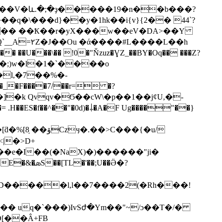
��V�և.�;�ҙ�����19�n��b���?
V�� ��Ҟ��r�yX���w��eV�DA>��Y
�U���\�� !0�"Ňzuz�ƔZ_��BY�Oq�� ���Z?
sq����;)w�l�1�`����o
�l,�7��%�-
e�I��(�NaX)�)������"ji�
� uq�`���)IvSժ�Ym��"~/ɔ��T�/�
[��Â+FB