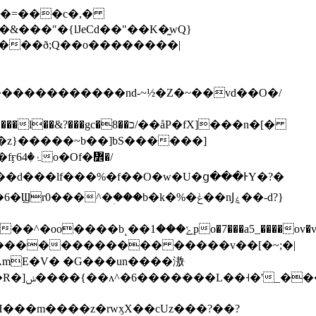
=XS�=���c�,�
���"�{lJeCd��"��K�̰wQ}
}���ð;Q��o��������|
៾�/
^�ؚ���b�k�%�ݟ��nͿۼ��-d?}
���_�>�o��wxz�E�.޿DM`�.���!
H���m����z�rwӽX��cUz���?��?