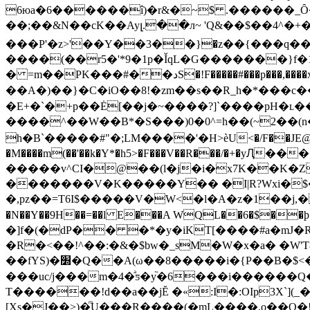
6юa�6������î)�r&�~$ .������_Ȏ
��;��&N��cK��Ayլ.��л~ 'Q&��$��4^
���P'�z>'��Y��3��}�z��{���
����(��r5�'*9�1p�ǏqL�G�������}f
� =m��PK���#��دS�!F�����#���p���,����x. 4��-���K��Y��W�]�y�]�[ه( r]�Io|�U�����{=��El�2ڠRЏ��;��]��:��{֎�u8
��A�)��}�C�iO��8!�zm��s��R_h�*���c
�E+�`�+p��Ė[��j�~����?]`����pH�ʟ��������x� fQ�/Ǔ
����^��W��B*�S���)0�0^=h��(~2��(n
h�B`�����#"�;LM����'�H>ѐU<�/F��JE@�1z�
�M����m(��'��k�Y*�h5>�F���V��R���/�+�yԮ���<�޶_�n� 3� je�چ���p�Cʄ��� ��9S�� �T�����nq�_o;�7��>�=jg�
�����v^CI�@��(l�j�i�x7K��K�ZQCbޗ�YW!��٢*)J�$��aʬ=4 aJy�<5��X�0��5�F��{�J�
�������V�K�����Y�� �I|R?Wxi�
�,pz��=T6I$�����V�W<�l�A�z�1��j,��
�N��Y��9H��=��l E���A WQL��6�$�
�]f�(�dP�� �*�y�iKT[����#a�mJ�R��p
�R�<��!^��:�&�$bw�_sM�W�x�a� �W'
��fYS)�׽�Q��A(ω��8�����i�{P��B�$<�����Q��J6{+�3��0�$>���l]^,�b��;/�1ʼ�6Z)��� ���^��"P��Eؾ�]1!˱��Z)����ҳ�t|
���uc/j���m�4�ͣƽ�y֘�6���i��
����Q�
T������!d��a��jĔ �«:I�:OIp3X`
[Xs�J��>)�ͫU���R����(�mL����,o��Q�!��g^�ۤ ��j٨G�:���1�]��