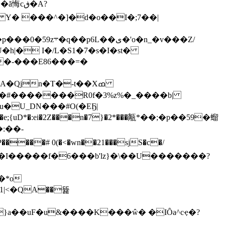
cڧ�A?
Y� ���^�]�d�o��I�;7��|
'o�n_�v���Z/
�h|� I�/L�S1�7�s�I�st�
�Qjn�T�-t��Xߘ
�:��-
�*o
|<�QA��뜙
}a��uF�u&����K���ŵ� �IȎa^cҿ
�?