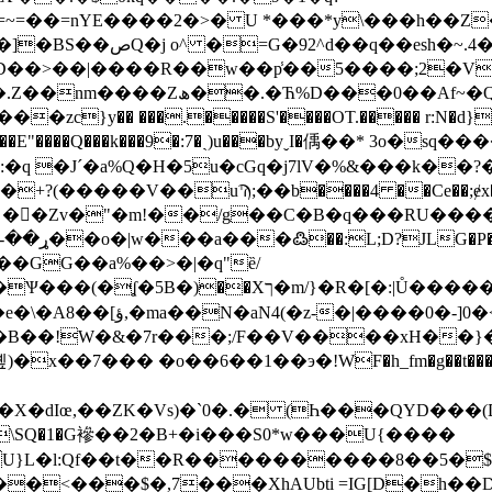
=��=nYE����2�>� U *���*y\���h��Z
�1hk��i{v}{2�� 44`?
4XD��>��|����R��w��p̾��5����;2�
A=٢Z�J��Ou �ά����#L����L��h
�� ���.�����S'����OT.����� r:N�d}�� �
PY���E"����Q���k���9�:7�ˏ)u���byˬI�偊��* 3o�
:�q �J´�a%Q�H�5u�cGq�j7lV�%&���k��?
h6���GG��a%��>�|�q"ȅ/
����[ƌ�%[8̗ ��ۆCzӌ�.��>C���{�u/
��!W�&�7r���;/F��V����xH��}��
U}L�l:Qf��t��R����������8��5�$�
�<���$�,7���XhAUbti =IG[D�h��D