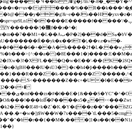
�������9�_�����l�g��d����?
�b@���y��g'&~e��Js��HI�yxv�z�x
'����E�����f�� ���'/�ݒП��?�Ň/֗_7�닗�8�K?�\�:�PAW��柟
�Sە�bV����x��T�϶�] �D�$��`��
U�������Ŕ��yk�ҝ��9T�|,��v.e�w�-
R%�b���>{^:��a� )�8E���1�)����:E��M�
��o�JgBH���lU�sƲ3�}�с�h4�ƥ����h����
��}���R���Z �k-�������Z ?�����,^��&�
r,H����s.̛S<�������Z��c+�U�I�E��
<���Zwt &G��%����S�l�5�:Y廤���� ��\����
��.�=�w�])$W��W�7x����`tL���5�cmg�!��
̓�]1�a��(��N1z�"�"|o`lp���[�Þ�`�`��68v���0
�1��}