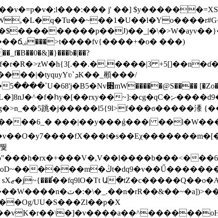
/���v�=p�v�;l���:��� j' ��] $y������
,�L�q�Tu��~��1�U��l�Yo����r#G�&
$���������p��J)��_|�\�>W�ayv��
�B��0�&]�}���b�|��?
y��~]:�cg�qC�;ހ����d9�z}�����~b��]bS������]
�j�����l5{9l>f���ϭ�����潻 {��fӻۂ�64o�Of�
y7����fX���t�s��Eχ�������m�[�6�Ϣr0���
���<���6��^�oo����b˻��ݻ���1po�7���a5_����ov�v���7���l����W�
6�������L��˧�'_����w~�?/
��Og/UU�S���Zl��p�X
���vK�r��\�]�v����a��^������o