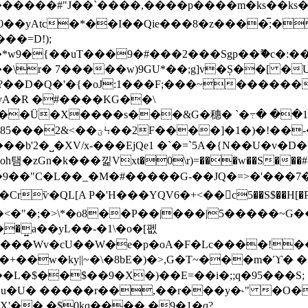
���# "J��`����,����p����m�ks��ks��ă悔
�yAtc�*��I��Qie���8�z����̅;� 
��=D!);
���9�#���2���Sgp��ޫ�c�:��p���0�59z܋�q��p6L��ى�
�\r� 7�����w)9GU*��;g]v�Ș��[ �U
vA�R �#����KG��\
&K��Ü�X����s���&G�穗� `�߹� ��1A
������R0f�3%z%�_����b|
��#d�9��"C�L��_�M�#�����G-��JQ�=>�'���7
�͍a��yL��-�1\�o�[펪
��Wv�cU��W�e�p�oA�F�Lc����!�
��w�ky||~�\�8bE�)�>,G�T~���m�ϓ� �1
u�U� �����r��,��r���y�˞" �O�
\X'��.�$0kq����.�9�1�q?