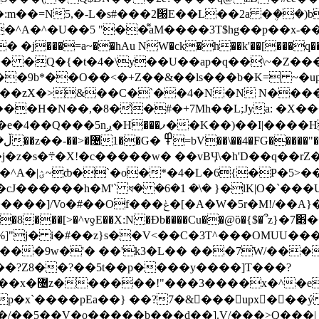
�͌aM����3T$hg��p��x-��3��ư}ڧ��/�Fn�8��݈ϣ�sa��-�a
7T-���� �Q�{�t�4�\y��U��aр�q��\~�Z
��9b*��O��<�+Z��&��ls���b�K= ~�u
��H�N��,�8�̛�#�+7Mh��L;Jya: �X�
Y�.��s��4��T;��Go��ԣ��F4R7�e�4��Q���5
N �J�^�M~�
A�W�5r�M!/��A}����(a�^�L-��W,c
���9w�'� ��'k3�L�� ���7W/����
��?Z8��?��5t��p����y����]T���?
�b���+�/
����pEa��} ��?7�&���upx���ý0�����c
��/��5��V�o�����b���d��].V/���>Q���|