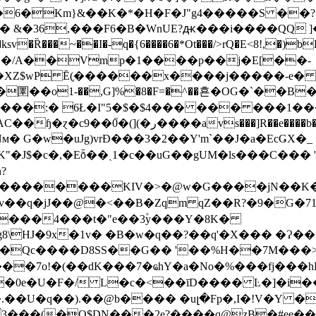
�6�Km}&��K�*�H�F�J"g4�����S ��
�I�-q�{6����6�*Ot���/>rQ�E<8!,�)bHz+�X���L��R��
 ���/A��Vmp�1����p��j�E[��-
�i�XZ$wP Ē(ֶ������x����j�����-e�
��o1-��,G]%�8�F=�^��횬�OG�`��B�
E���:� 6Ł�I"5�$�$4��� ��� ���1�
�%�j���biE �>���[k�x�7�|jo�rZ_�z��Z�yo,>
 G�w�uJg)vrĐ���3�2��Y'm`��J�a�EcǤX�_
�,�Eȭ��ˏ1�c��u G��gUM�ls���C��� 'c�^��7ݵ�Eǈ�[㊏�[� 
?
v��q�jJ��@�˂��B�Zqm qZ��R?�9�G�7
���4���t�"e��3۫y���Y�8K�
8\HJ�9x�1v� �B�w�q��?��q'�X��� �Ɂ��
��Qc����D8SS��G�� '��%H��7M���
7o!�(��dK���7�ҩhY�a�No�%���fj ���hF<^�
%�0e�U�F�/ L�c�<��īD���� Ŀ�]�i�
�.��U�q��).��@b���� �uլ�Fp�,I�!V�Y
��(�Q$DN���2e?����q@zB�#ee��FƓ