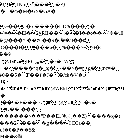
�1Ńm͛Ԯ��� �Ƨ}
P�E.�ω�M�GS�GA�
�G��c �ԅ�����HD&��� �-
�@���^`��:v-��9�!۫��/u��k
��9
���Ǟ1v�z�fRGퟱ� �?�jrW
��D
0���'C�A��Y@WEhL� " x����{���|
!�
"@#�_G�y�
"
U��`���
�����2����ք���I-ECa��j
q!�0�P��5&