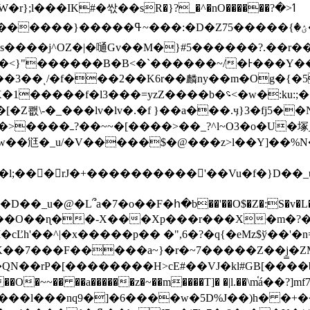
��IK#�싻��sR�}?_�^�nO������ߗ<�?
����j^OZ�|�嗵Gv��M�}#5������?.��r�
�<}"������B�B<�`������~/�Ͱ���Y�
���3��ͺ/�f���2��K6r��麟ny��m�Og�{�
쾞\-�_���lv�lv�.�f }��a���.ӌ}3�fj5�
{q>�]Lfw�� +�m]w��
��尩�_u/�V�����$�@���z>l��Y]��%N
@�L՞a�7�o��F�հ�b��'��O$�Z�:S�v�L���% 
 �g��O��ɳ��-X���Xp���r���X�m�?
K
��7���F�����a~}�r�~7�����Z��j̳�ZM
��rP�[��������H>cE#��VJ�kl #GB[����
���nq9�]�6����w�5D%J��)h� �+������w�