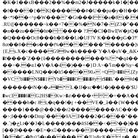
�K�1��xB���2��%��m2�J�����k�1�[����
�f����{�K[������#�U��pa�y�H��0�
�<*l��<^p�W���"�Gt���l�a�8(�.�
.RƲ([������~k��=7��%�N�7�-(Z3�"��*w9�{��uT
�n��zu���ht� ���� ?3�CI�BwI[W�jrQ�
�Q����Oc8���h�B��Li�UF?V K����pG�܊3?��D�Q�'�{�oJ:1���F;���~�������-���E86���=�
8ot��8�t�s���t%��� ���"�����]
{E,s.X�c����G99w�k����`Y�A�uV�_
�f����`Z��{ȕ�����������%?*ͥ�q4��85���2&<��ؾϞ��2F����]�1�)�!��-�#�
��>�.�ɶ1�V�A�4�)��+�}D A>�ߖm��%y~���b'2�˽�XV/x-���EjQe1 �`�=`5A�{N��U�v�D�u�U_DN���#O(�EҔ|
�����LNQ��i�hޥ90���5 =Q]+��lt.[Zyoh탬�zGn�k���낉Vxt�0\r)=���w��S���#�e;{uD*�:ei�2Z���n�7}�2*���甋*��;�p��59�䗜
�VC 'bȉ��N$��1\Yb����O��i�#yr$��ҍ`
������ǂN�\�ޠ�*L�JJ�xcؗ��U�)����'$U�Crѷ�QL[A P�'H���YQV6�+<� �c5��S$��H[�P�����# 0(�<�wn��21���sjS�c�/
�wc3���6�G2HS�Kw>�܏a\����+�÷��A��<�"�;�>\*�o8��P��|���|5�����~G��I�����f�6���b'lz}�\��U�������?
����h�c 8t,�q��!�ɼ +��VE�_å��{W���֥
����1���@��2��ґ2��������AC��\��
�>;I���τ�Dmp`���9AƎ���2�G���"���+
�.`)�خLt�'�3�L����)���йSI��<�?��]���L�$��$��9�X�)��E=��i�;;q�95���S;
[��]9���<�E=�x���w��]8����v{��
Ĩ�]�C-�Խ}5�s����� `�!Uu&cK�.p�_�