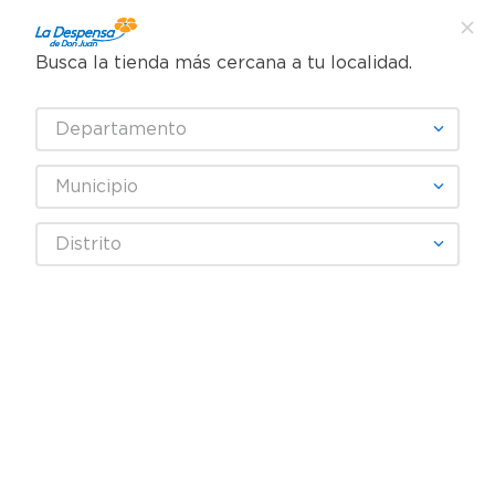
Busca la tienda más cercana a tu localidad.
¿Qué estás buscando?
Departamento
TÉRMINOS MÁS BUSCADOS
SELECCIONA TU TIENDA
1
.
cafe
Municipio
2
.
pampers
Alimentos Congelados
Comida Fácil
Distrito
3
.
cerveza
Papas Congeladas
Papas Fritas Great Value En Gajo Sazonada - 907 g
4
.
papel higiénico
5
.
shampoo
6
.
dove
7
.
leche
8
.
garnier
9
.
aceite