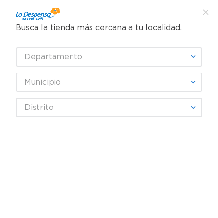
Busca la tienda más cercana a tu localidad.
¿Qué estás buscando?
Departamento
TÉRMINOS MÁS BUSCADOS
SELECCIONA TU TIENDA
1
.
cafe
Municipio
2
.
pampers
Abarrotes
Harinas y Repostería
Repostería
Distrito
3
.
cerveza
Polvo Hornear Clabber Glutenf 2- 30 g
4
.
papel higiénico
5
.
shampoo
6
.
dove
7
.
leche
8
.
aceite
9
.
garnier