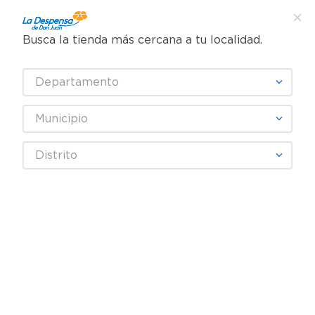
Busca la tienda más cercana a tu localidad.
¿Qué estás buscando?
Departamento
TÉRMINOS MÁS BUSCADOS
SELECCIONA TU TIENDA
1
.
cafe
Municipio
2
.
pampers
Higiene y Belleza
Cuidado Corporal
Desodrantes
Distrito
3
.
cerveza
Desodorante Antitranspirante Lady Speed Stick Invisible Floral 2
Pack - 45 g
4
.
papel higiénico
5
.
shampoo
6
.
dove
7
.
leche
8
.
aceite
9
.
garnier