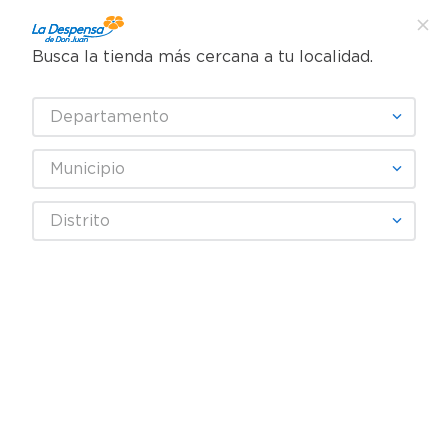
Busca la tienda más cercana a tu localidad.
¿Qué estás buscando?
Departamento
TÉRMINOS MÁS BUSCADOS
SELECCIONA TU TIENDA
1
.
cafe
Municipio
2
.
pampers
Higiene y Belleza
Cuidado Corporal
Desodrantes
Distrito
3
.
cerveza
Desodorante Antitranspirante Speed Stick 24/7 X5 Multi-Protect
Aerosol - 150 ml
4
.
papel higiénico
5
.
shampoo
6
.
dove
7
.
leche
8
.
aceite
9
.
garnier