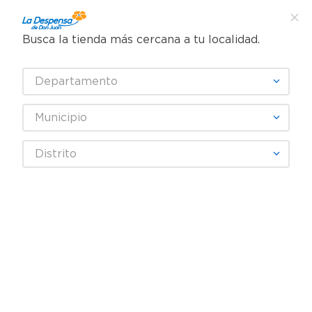
Busca la tienda más cercana a tu localidad.
¿Qué estás buscando?
Departamento
TÉRMINOS MÁS BUSCADOS
SELECCIONA TU TIENDA
1
.
cafe
Municipio
2
.
pampers
Carnes, Embutidos y Mariscos
Mariscos y Pescados
Distrito
3
.
cerveza
Filetes de Pescado
Salmon Fresco Entero Con Pielgourmar Ea
4
.
papel higiénico
5
.
shampoo
6
.
dove
7
.
leche
8
.
aceite
9
.
garnier