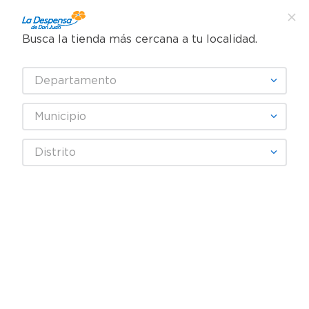
Busca la tienda más cercana a tu localidad.
¿Qué estás buscando?
Departamento
TÉRMINOS MÁS BUSCADOS
SELECCIONA TU TIENDA
1
.
cafe
Municipio
2
.
pampers
Abarrotes
Aceites de cocina
Aceite de Oliva
Distrito
3
.
cerveza
Aceite de oliva Borges con ajo frito - 200 ml
4
.
papel higiénico
5
.
shampoo
6
.
dove
7
.
leche
8
.
aceite
9
.
garnier