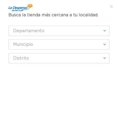
Busca la tienda más cercana a tu localidad.
¿Qué estás buscando?
Departamento
TÉRMINOS MÁS BUSCADOS
SELECCIONA TU TIENDA
1
.
cafe
Municipio
2
.
pampers
Autos
Accesorios para auto
Distrito
3
.
cerveza
Little Tree Aromatizante Car Freshner Pinito Algodón 1Pack
4
.
papel higiénico
5
.
shampoo
6
.
dove
7
.
leche
8
.
aceite
9
.
garnier