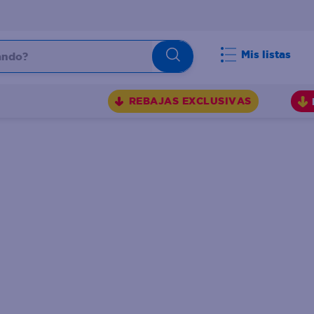
do?
Mis listas
S
REBAJAS EXCLUSIVAS