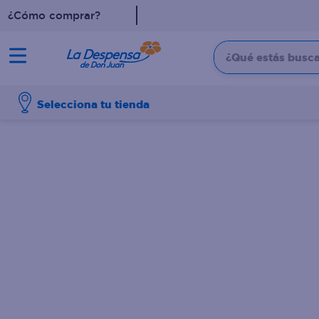
¿Cómo comprar?
¿Qué estás buscan
TÉRMINOS MÁS BUSCADO
Selecciona tu tienda
1
.
cafe
2
.
pampers
3
.
cerveza
4
.
papel higiénico
5
.
shampoo
6
.
dove
7
.
leche
8
.
aceite
9
.
garnier